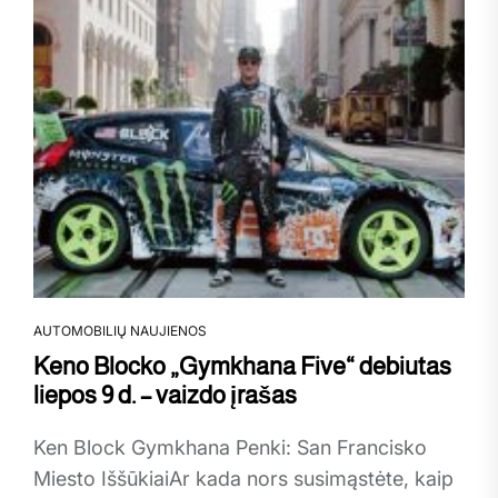
AUTOMOBILIŲ NAUJIENOS
Keno Blocko „Gymkhana Five“ debiutas
liepos 9 d. – vaizdo įrašas
Ken Block Gymkhana Penki: San Francisko
Miesto IššūkiaiAr kada nors susimąstėte, kaip