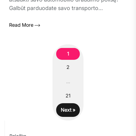
Galbūt parduodate savo transporto...
Read More
1
2
Posts
…
navigation
21
Next »