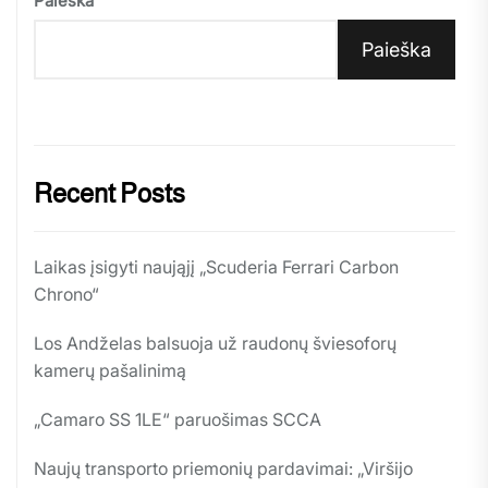
Paieška
Paieška
Recent Posts
Laikas įsigyti naująjį „Scuderia Ferrari Carbon
Chrono“
Los Andželas balsuoja už raudonų šviesoforų
kamerų pašalinimą
„Camaro SS 1LE“ paruošimas SCCA
Naujų transporto priemonių pardavimai: „Viršijo