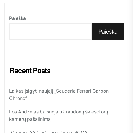
Paieška
Paieška
Recent Posts
Laikas įsigyti naująjį „Scuderia Ferrari Carbon
Chrono“
Los Andželas balsuoja už raudonų šviesoforų
kamerų pašalinimą
„Camaro SS 1LE“ paruošimas SCCA