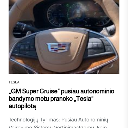
TESLA
„GM Super Cruise“ pusiau autonominio
bandymo metu pranoko „Tesla“
autopilotą
Technologijų Tyrimas: Pusiau Autonominių
Vairavimo Sistemų VertinimasĮdomu, kaip