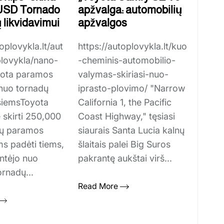
USD Tornado
apžvalga: automobilių
 likvidavimui
apžvalgos
oplovykla.lt/aut
https://autoplovykla.lt/kuo
plovykla/nano-
-cheminis-automobilio-
oyota paramos
valymas-skiriasi-nuo-
 nuo tornadų
iprasto-plovimo/ "Narrow
siemsToyota
California 1, the Pacific
skirti 250,000
Coast Highway," tęsiasi
ių paramos
siaurais Santa Lucia kalnų
s padėti tiems,
šlaitais palei Big Suros
ntėjo nuo
pakrantę aukštai virš...
ornadų...
Read More