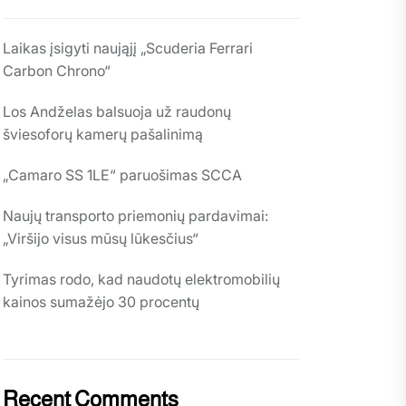
Laikas įsigyti naująjį „Scuderia Ferrari
Carbon Chrono“
Los Andželas balsuoja už raudonų
šviesoforų kamerų pašalinimą
„Camaro SS 1LE“ paruošimas SCCA
Naujų transporto priemonių pardavimai:
„Viršijo visus mūsų lūkesčius“
Tyrimas rodo, kad naudotų elektromobilių
kainos sumažėjo 30 procentų
Recent Comments