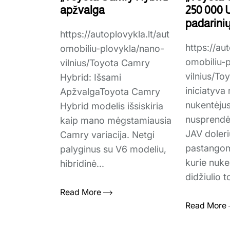
apžvalga
250 000 
padarinių
https://autoplovykla.lt/aut
https://aut
omobiliu-plovykla/nano-
omobiliu-
vilnius/Toyota Camry
vilnius/T
Hybrid: Išsami
iniciatyva
ApžvalgaToyota Camry
nukentėju
Hybrid modelis išsiskiria
nusprendė 
kaip mano mėgstamiausia
JAV doler
Camry variacija. Netgi
pastangom
palyginus su V6 modeliu,
kurie nuke
hibridinė...
didžiulio t
Read More
Read More