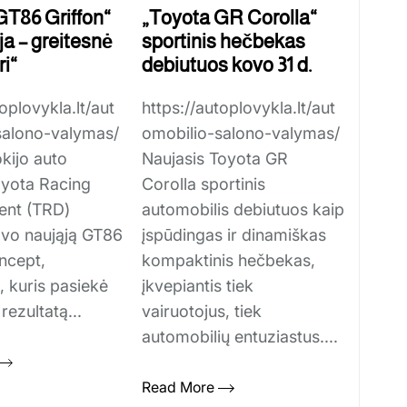
GT86 Griffon“
„Toyota GR Corolla“
a – greitesnė
sportinis hečbekas
ri“
debiutuos kovo 31 d.
oplovykla.lt/aut
https://autoplovykla.lt/aut
salono-valymas/
omobilio-salono-valymas/
okijo auto
Naujasis Toyota GR
oyota Racing
Corolla sportinis
nt (TRD)
automobilis debiutuos kaip
avo naująją GT86
įspūdingas ir dinamiškas
ncept,
kompaktinis hečbekas,
, kuris pasiekė
įkvepiantis tiek
 rezultatą...
vairuotojus, tiek
automobilių entuziastus....
Read More