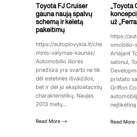
Toyota FJ Cruiser
„Toyota 
gauna naują spalvų
koncepcij
schemą ir keletą
už „Ferra
pakeitimų
https://aut
https://autoplovykla.lt/che
omobilio-
minis-valymas-kaunas/
Artėjant T
Automobilio išorės
salonui, T
priežiūra yra svarbi ne tik
Developme
dėl estetinės išvaizdos,
pristato s
bet ir dėl jo eksploatacinių
Griffon Co
charakteristikų. Naujas
automobilį
2013 metų...
neįtikėtiną
Read More
Read More