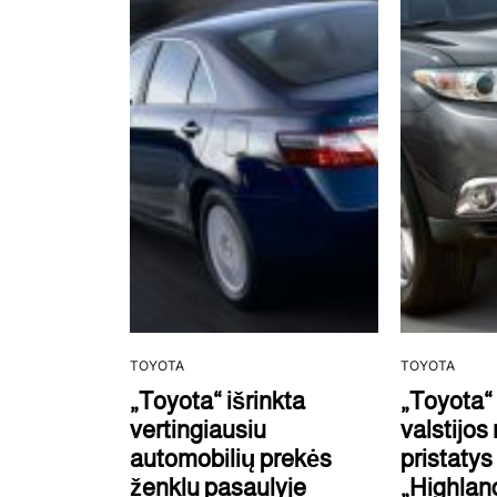
TOYOTA
TOYOTA
„Toyota“ išrinkta
„Toyota“
vertingiausiu
valstijos
automobilių prekės
pristatys
ženklu pasaulyje
„Highlan