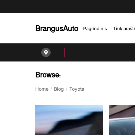
Skip
to
the
content
BrangusAuto
Pagrindinis
Tinklarašt
Browse:
Home
Blog
Toyota