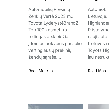
Automobilių Prekinių
Automobil
Ženklų Vertė 2023 m.:
Lietuvoje:
Toyota LyderystėBrandZ
Highlande
Top 100 kasmetinis
Pristatym
reitingas atskleidžia
nauji auto
įdomius pokyčius pasaulio
Lietuvos r
vertingiausių prekinių
Toyota Hi
ženklų sąraše....
jau netruk
Read More
Read More