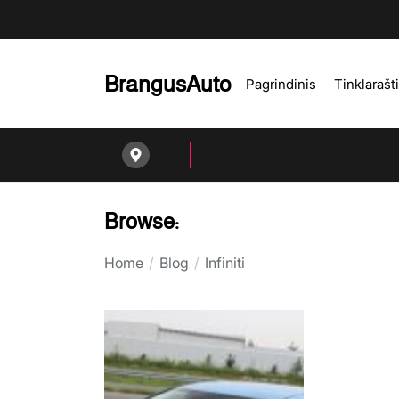
Skip
to
the
content
BrangusAuto
Pagrindinis
Tinklarašt
Browse:
Home
Blog
Infiniti