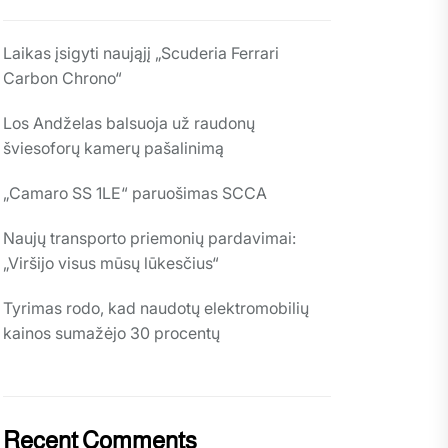
Laikas įsigyti naująjį „Scuderia Ferrari
Carbon Chrono“
Los Andželas balsuoja už raudonų
šviesoforų kamerų pašalinimą
„Camaro SS 1LE“ paruošimas SCCA
Naujų transporto priemonių pardavimai:
„Viršijo visus mūsų lūkesčius“
Tyrimas rodo, kad naudotų elektromobilių
kainos sumažėjo 30 procentų
Recent Comments