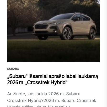
SUBARU
„Subaru“ išsamiai aprašo labai laukiamą
2026 m. „Crosstrek Hybrid“
Ar žinote, kas laukia 2026 m. Subaru
Crosstrek Hybrid?2026 m. Subaru Crosstrek