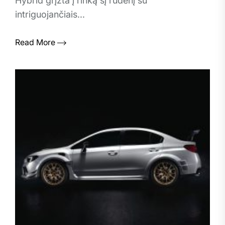
Hybrid grįžta į rinką šį rudenį su
intriguojančiais...
Read More