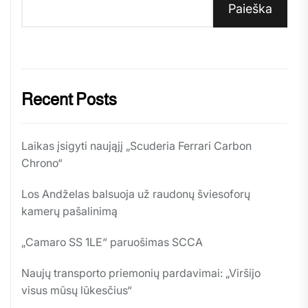
Paieška
Recent Posts
Laikas įsigyti naująjį „Scuderia Ferrari Carbon
Chrono“
Los Andželas balsuoja už raudonų šviesoforų
kamerų pašalinimą
„Camaro SS 1LE“ paruošimas SCCA
Naujų transporto priemonių pardavimai: „Viršijo
visus mūsų lūkesčius“