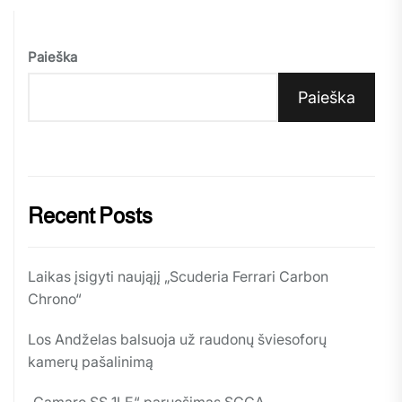
Paieška
Paieška
Recent Posts
Laikas įsigyti naująjį „Scuderia Ferrari Carbon
Chrono“
Los Andželas balsuoja už raudonų šviesoforų
kamerų pašalinimą