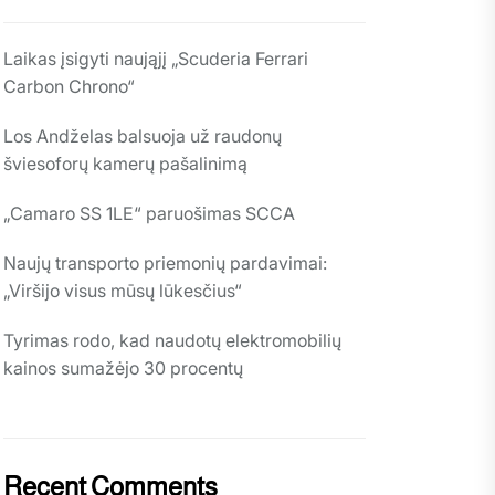
Laikas įsigyti naująjį „Scuderia Ferrari
Carbon Chrono“
Los Andželas balsuoja už raudonų
šviesoforų kamerų pašalinimą
„Camaro SS 1LE“ paruošimas SCCA
Naujų transporto priemonių pardavimai:
„Viršijo visus mūsų lūkesčius“
Tyrimas rodo, kad naudotų elektromobilių
kainos sumažėjo 30 procentų
Recent Comments