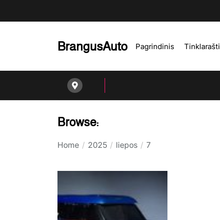
Skip
to
the
content
BrangusAuto
Pagrindinis
Tinklarašt
Browse:
Home
2025
liepos
7