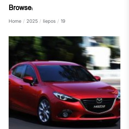
Browse:
Home
2025
liepos
19