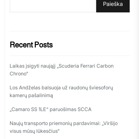
Paieška
Recent Posts
Laikas įsigyti naująjį „Scuderia Ferrari Carbon
Chrono“
Los Andželas balsuoja už raudonų šviesoforų
kamerų pašalinimą
„Camaro SS 1LE“ paruošimas SCCA
Naujų transporto priemonių pardavimai: „Viršijo
visus mūsų lūkesčius“