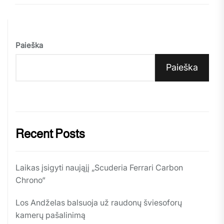
Paieška
Paieška
Recent Posts
Laikas įsigyti naująjį „Scuderia Ferrari Carbon
Chrono“
Los Andželas balsuoja už raudonų šviesoforų
kamerų pašalinimą