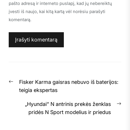
pašto adresą ir interneto puslapį, kad jų nebereiktų
įvesti iš naujo, kai kitą kartą vėl norėsiu parašyti
komentarą.
Navigacija
Previous
Fisker Karma gaisras nebuvo iš baterijos:
tarp
post:
teigia ekspertas
įrašų
Nex
„Hyundai“ N antrinis prekės ženklas
pos
pridės N Sport modelius ir priedus