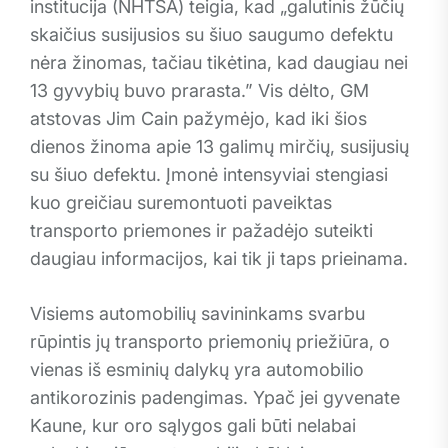
institucija (NHTSA) teigia, kad „galutinis žūčių
skaičius susijusios su šiuo saugumo defektu
nėra žinomas, tačiau tikėtina, kad daugiau nei
13 gyvybių buvo prarasta.” Vis dėlto, GM
atstovas Jim Cain pažymėjo, kad iki šios
dienos žinoma apie 13 galimų mirčių, susijusių
su šiuo defektu. Įmonė intensyviai stengiasi
kuo greičiau suremontuoti paveiktas
transporto priemones ir pažadėjo suteikti
daugiau informacijos, kai tik ji taps prieinama.
Visiems automobilių savininkams svarbu
rūpintis jų transporto priemonių priežiūra, o
vienas iš esminių dalykų yra automobilio
antikorozinis padengimas. Ypač jei gyvenate
Kaune, kur oro sąlygos gali būti nelabai