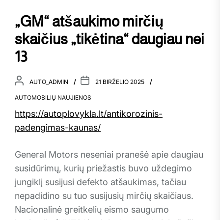
„GM“ atšaukimo mirčių
skaičius „tikėtina“ daugiau nei
13
AUTO_ADMIN
21 BIRŽELIO 2025
AUTOMOBILIŲ NAUJIENOS
https://autoplovykla.lt/antikorozinis-
padengimas-kaunas/
General Motors neseniai pranešė apie daugiau
susidūrimų, kurių priežastis buvo uždegimo
jungiklį susijusi defekto atšaukimas, tačiau
nepadidino su tuo susijusių mirčių skaičiaus.
Nacionalinė greitkelių eismo saugumo