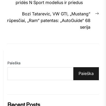
post:
pridės N Sport modelius ir priedus
įrašų
Nex
Bozi Tatarevic, VW GTI, „Mustang“
pos
rūpesčiai, „Ram“ patentas: „AutoGuide“ 68
serija
Paieška
Paieška
Recent Posts