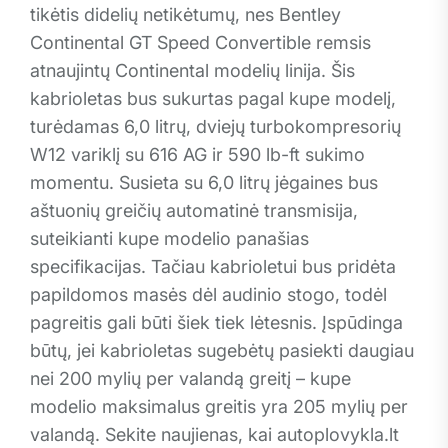
tikėtis didelių netikėtumų, nes Bentley
Continental GT Speed Convertible remsis
atnaujintų Continental modelių linija. Šis
kabrioletas bus sukurtas pagal kupe modelį,
turėdamas 6,0 litrų, dviejų turbokompresorių
W12 variklį su 616 AG ir 590 lb-ft sukimo
momentu. Susieta su 6,0 litrų jėgaines bus
aštuonių greičių automatinė transmisija,
suteikianti kupe modelio panašias
specifikacijas. Tačiau kabrioletui bus pridėta
papildomos masės dėl audinio stogo, todėl
pagreitis gali būti šiek tiek lėtesnis. Įspūdinga
būtų, jei kabrioletas sugebėtų pasiekti daugiau
nei 200 mylių per valandą greitį – kupe
modelio maksimalus greitis yra 205 mylių per
valandą. Sekite naujienas, kai autoplovykla.lt