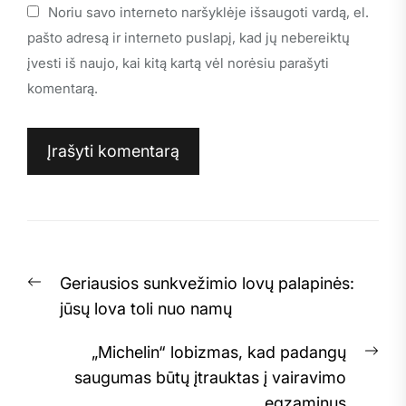
Noriu savo interneto naršyklėje išsaugoti vardą, el.
pašto adresą ir interneto puslapį, kad jų nebereiktų
įvesti iš naujo, kai kitą kartą vėl norėsiu parašyti
komentarą.
Navigacija
Previous
Geriausios sunkvežimio lovų palapinės:
tarp
post:
jūsų lova toli nuo namų
įrašų
Nex
„Michelin“ lobizmas, kad padangų
pos
saugumas būtų įtrauktas į vairavimo
egzaminus