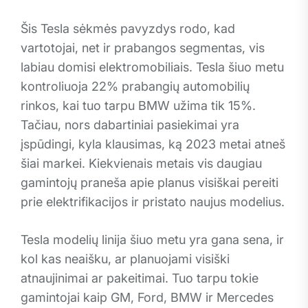
Šis Tesla sėkmės pavyzdys rodo, kad
vartotojai, net ir prabangos segmentas, vis
labiau domisi elektromobiliais. Tesla šiuo metu
kontroliuoja 22% prabangių automobilių
rinkos, kai tuo tarpu BMW užima tik 15%.
Tačiau, nors dabartiniai pasiekimai yra
įspūdingi, kyla klausimas, ką 2023 metai atneš
šiai markei. Kiekvienais metais vis daugiau
gamintojų praneša apie planus visiškai pereiti
prie elektrifikacijos ir pristato naujus modelius.
Tesla modelių linija šiuo metu yra gana sena, ir
kol kas neaišku, ar planuojami visiški
atnaujinimai ar pakeitimai. Tuo tarpu tokie
gamintojai kaip GM, Ford, BMW ir Mercedes