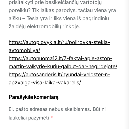
prisitaikyti prie besikeičiančių vartotojų
poreikių? Tik laikas parodys, tačiau viena yra
aišku – Tesla yra ir liks viena iš pagrindinių
žaidėjų elektromobilių rinkoje.
https://autoplovykla.lt/ru/polirovka-stekla-
avtomobilya/
https://autonuoma12.lt/7-faktai-apie-aston-
martin-valkyrie-kuriu-galbut-dar-negirdejote/
https://autosanderis.lt/hyundai-veloster-n-
apzvalga-visa-laika-vakarelis/
Parašykite komentarą
El. pašto adresas nebus skelbiamas.
Būtini
laukeliai pažymėti
*