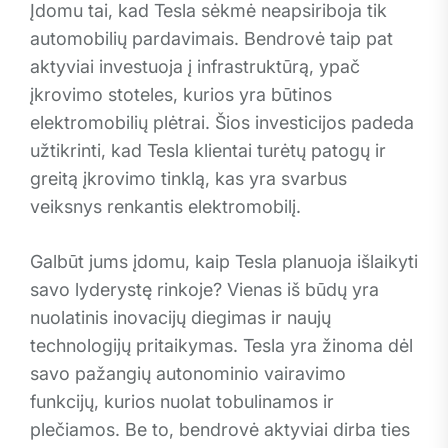
Įdomu tai, kad Tesla sėkmė neapsiriboja tik
automobilių pardavimais. Bendrovė taip pat
aktyviai investuoja į infrastruktūrą, ypač
įkrovimo stoteles, kurios yra būtinos
elektromobilių plėtrai. Šios investicijos padeda
užtikrinti, kad Tesla klientai turėtų patogų ir
greitą įkrovimo tinklą, kas yra svarbus
veiksnys renkantis elektromobilį.
Galbūt jums įdomu, kaip Tesla planuoja išlaikyti
savo lyderystę rinkoje? Vienas iš būdų yra
nuolatinis inovacijų diegimas ir naujų
technologijų pritaikymas. Tesla yra žinoma dėl
savo pažangių autonominio vairavimo
funkcijų, kurios nuolat tobulinamos ir
plečiamos. Be to, bendrovė aktyviai dirba ties